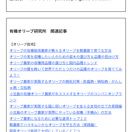
有機オリーブ研究所 関連記事
【オリーブ栽培】
オリーブの有機栽培農家が教えるオリーブを無農薬で育てる方法
オリーブの実を収穫したい人のための苗木の選び方＆品種の見分け方
オリーブ農家の収穫用品種の選び方と国内品種トレンド
オリーブの種を蒔いて世界でただ１つだけの品種のオリーブを育ててみ
よう！
オリーブ農家が実践するオリーブの病気対策・炭疽病・梢枯病・がんし
ゅ病・立枯病
小豆島の有機オリーブ農家がおススメするオリーブのコンパニオンプラ
ンツ
オリーブ農家が実践する風に弱いオリーブを支える支柱の立て方実践編
小豆島のオリーブ農家が実際にやっている収穫（手摘み）の方法
オリーブ農家になるために必要な道具トップ１０
無農薬でハマキムシからオリーブを守る方法（実践編）
国産オリーブ栽培で大切にしていること７つ