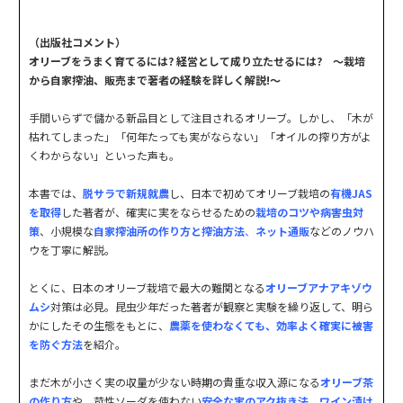
（出版社コメント）
オリーブをうまく育てるには? 経営として成り立たせるには? ～
栽培
から自家搾油、販売まで著者の経験を詳しく解説!～
手間いらずで儲かる新品目として注目されるオリーブ。しかし、「木が
枯れてしまった」「何年たっても実がならない」「オイルの搾り方がよ
くわからない」といった声も。
本書では、
脱サラで新規就農
し、日本で初めてオリーブ栽培の
有機JAS
を取得
した著者が、確実に実をならせるための
栽培のコツや病害虫対
策
、小規模な
自家搾油所の作り方と搾油方法
、
ネット通販
などのノウハ
ウを丁寧に解説。
とくに、日本のオリーブ栽培で最大の難関となる
オリーブアナアキゾウ
ムシ
対策は必見。昆虫少年だった著者が観察と実験を繰り返して、明ら
かにしたその生態をもとに、
農薬を使わなくても、効率よく確実に被害
を防ぐ方法
を紹介。
まだ木が小さく実の収量が少ない時期の貴重な収入源になる
オリーブ茶
の作り方
や、苛性ソーダを使わない
安全な実のアク抜き法
、
ワイン漬け