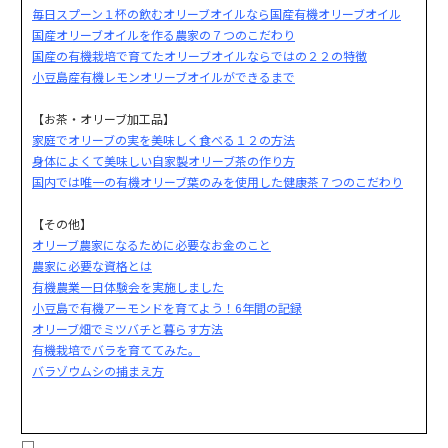
毎日スプーン１杯の飲むオリーブオイルなら国産有機オリーブオイル
国産オリーブオイルを作る農家の７つのこだわり
国産の有機栽培で育てたオリーブオイルならではの２２の特徴
小豆島産有機レモンオリーブオイルができるまで
【お茶・オリーブ加工品】
家庭でオリーブの実を美味しく食べる１２の方法
身体によくて美味しい自家製オリーブ茶の作り方
国内では唯一の有機オリーブ葉のみを使用した健康茶７つのこだわり
【その他】
オリーブ農家になるために必要なお金のこと
農家に必要な資格とは
有機農業一日体験会を実施しました
小豆島で有機アーモンドを育てよう！6年間の記録
オリーブ畑でミツバチと暮らす方法
有機栽培でバラを育ててみた。
バラゾウムシの捕まえ方
□