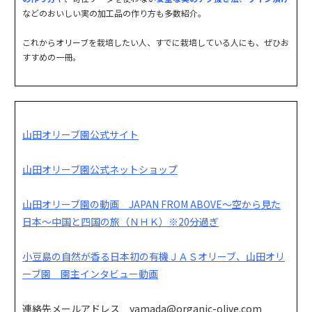
などのおいしい実の加工品の作り方も多数紹介。
これからオリーブを栽培したい人、すでに栽培している人にも、ぜひお
すすめの一冊。
山田オリーブ園公式サイト
山田オリーブ園公式ネットショップ
山田オリーブ園の動画 JAPAN FROM ABOVE～空から見た
日本～中国と四国の旅（ＮＨＫ）※20分過ぎ
小豆島の自然が香る日本初の有機ＪＡＳオリーブ、山田オリ
ーブ園 園主インタビュー動画
連絡先メールアドレス yamada@organic-olive.com