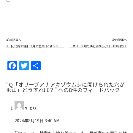
前の記事へ
次の記事へ
«
»
【小さなお店】７月の営業日と新メニ
オリーブ畑の隣を流れる小川／100円の
ュー
釣りセットで何が釣れる？／小豆島の
有機オリーブ農家の日常
F
T
共
a
w
有
c
itt
“Q「オリーブアナアキゾウムシに開けられた穴が
沢山」どうすれば？” への8件のフィードバック
e
er
b
Y
より:
o
o
2024年8月19日 3:40 AM
k
初めまして。検索から辿り着きました。我が家の玄関先に植