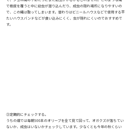
で樹皮を覆うと中に幼虫が潜り込んだり、成虫の隠れ場所になりやすいの
で、この縄は取ってしまいます。替わりはビニールハウスなどで使用する平
たいハウスバンドなどが食い込みにくく、虫が隠れにくいのでおすすめで
す。
③定期的にチェックする。
うちの畑では毎朝500本のオリーブを全て見て回って、オガクズが落ちてい
ないか、成虫はいないかチェックしています。少なくとも今年の秋くらい