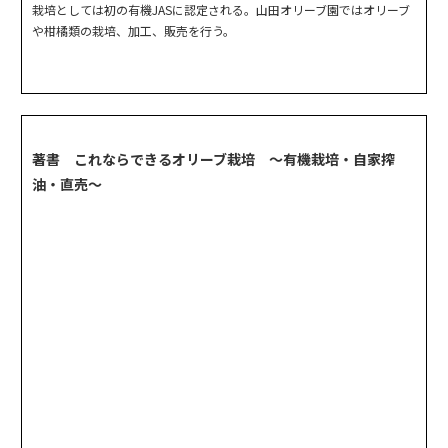
栽培としては初の有機JASに認定される。山田オリーブ園ではオリーブ
や柑橘類の栽培、加工、販売を行う。
著書 これならできるオリーブ栽培 ～有機栽培・自家搾
油・直売～