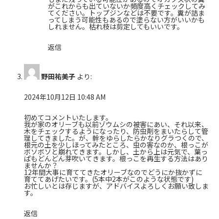
がこれからも出ていないか頻度高くチェックしてみ
てください。トップジンなどは不要です。糞が詰ま
ってしまう可能性もあるので塗らない方がいいかも
しれません。枯れ枝は剪定してもいいです。
返信
野田祐美子
より:
2024年10月12日 10:48 AM
初めてコメントいたします。
我が家のオリーブも以前ゾウムシの被害にあい、それ以来、
木をチェックするようになったり、防虫剤をまいたらして管
理してきました。が、幹をゆらしたらかなりグラつくので、
根元の土を少しほってみたところ、虫の害なのか、根っこが
ボソボソと崩れてきます。しかし、土から上は元気で、葉っ
ぱもどんどん芽吹いてきます。根っこを再生する方法はあり
ませんか？
12年間大事に育ててきたオリーブなのでどうにか抜かずに
育ててあげたいです。(5本中2本がこのような状態です)
お忙しいとは存じますが、アドバイスよろしくお願い致しま
す。
返信