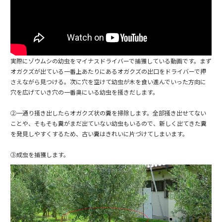
実際にゾウムシの幼虫をマイナスドライバーで捕獲している動画です。まず
オガクズが出ている一番上あたりにあるオガクズの出口をドライバーで押
さえながら見つける。次に穴を空けて幼虫が木を食い進んでいった方向に
穴を広げていき穴の一番奥にいる幼虫を掻きだします。
②一通り掻き出したらオガクズ状の糞を掃除します。全部掻き出せてない
ことや、そもそも糞がまだ出ていない幼虫もいるので、新しく出てきた糞
を発見しやすくするため、古い糞はきれいに片づけてしまいます。
③成虫を捕獲します。