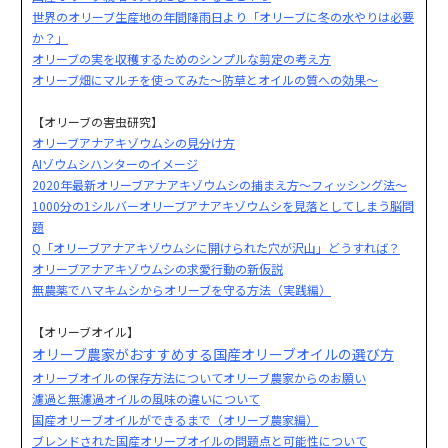
世界のオリーブ生産地の年間降雨日より「オリーブに冬の水やりは必要
か？」
オリーブの実を収穫するためのシンプルな剪定の考え方
オリーブ畑にマルチを使ってみた～防草とオイルの質への効果～
【オリーブの害虫研究】
オリーブアナアキゾウムシの見分け方
AIゾウムシハンターのイメージ
2020年最新オリーブアナアキゾウムシの捕まえ方～フィッシング法～
1000分の1シルバーオリーブアナアキゾウムシを見落としてしまう脳問
題
Q「オリーブアナアキゾウムシに開けられた穴が沢山」どうすれば？
オリーブアナアキゾウムシの求愛行動の新仮説
無農薬でハマキムシからオリーブを守る方法（実践編）
【オリーブオイル】
オリーブ農家がおすすめする国産オリーブオイルの選び方
オリーブオイルの保存方法についてオリーブ農家からのお願い
濾過と無濾過オイルの風味の違いについて
国産オリーブオイルができるまで（オリーブ農家編）
ブレンドされた国産オリーブオイルの問題点と可能性について