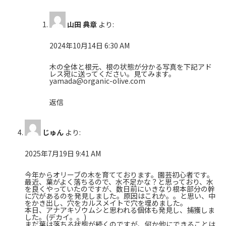
山田 典章
より:
2024年10月14日 6:30 AM
木の全体と根元、根の状態が分かる写真を下記アド
レス宛に送ってください。見てみます。
yamada@organic-olive.com
返信
じゅん
より:
2025年7月19日 9:41 AM
今年からオリーブの木を育てております。園芸初心者です。
最近、葉がよく落ちるので、水不足かな？と思っており、水
を良くやっていたのですが、数日前にいきなり根本部分の幹
に穴があるのを発見しました。原因はこれか。。と思い、中
をかき出し、穴をカルスメイトで穴を埋めました。
本日、アナアキゾウムシと思われる個体も発見し、捕獲しま
した。(デカイ。。)
まだ葉は落ちる状態が続くのですが、何か他にできることは