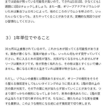
までは幼虫が残っている可能性が高いので、できれば1日1回、少なくとも1
週間に1回はチェックしましょう。また一度、オリーブアナアキゾウムシが
いた木は集合フェロモンによって、他のところのゾウムシを呼ぶので、いっ
たんいなくなっても、またやってくることがあります。定期的な見回りはぜ
ひ習慣化してください。
３）1年単位でやること
30ヵ所以上食害されているので、これから木が弱ってくる可能性がありま
す。葉色が悪くなり、落葉が始まっても、いったん何もせず見守っていてく
ださい。冬に入ると木の活性が落ち、元気がなくなるかもしれませんがオ
リーブは案外タフです。枝が茶色く枯れたら、その枝は落とすくらいで構い
ません。春になると幹さえ生きていれば新芽が吹きなおします。
ただし、ゾウムシの食害とは関係ありませんが、オリーブの樹形をそろそ
ろ整える強剪定をしてもいいタイミングのように見えます。1階の窓の上の
方の葉が元気で、その下の葉に光が当たらず弱っていくことがあります。つ
まり頭でっかちの樹形になってしまうので、来年の春先あたりに、1階の窓
の上当たりまで切り戻すのも手です。ちなみに、僕たちのような実を収穫
する農家は、このような樹形になる前に必ず強剪定で切り戻します。