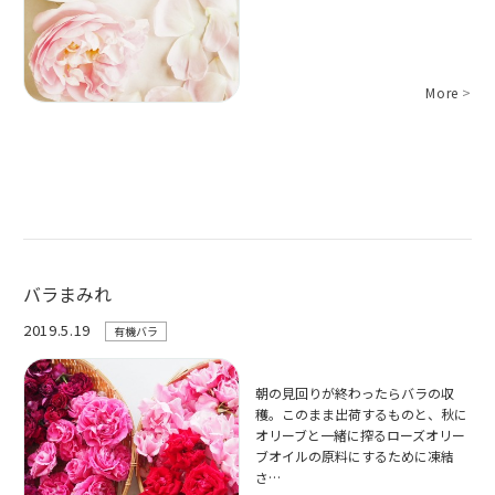
More
>
バラまみれ
2019.5.19
有機バラ
朝の見回りが終わったらバラの収
穫。このまま出荷するものと、秋に
オリーブと一緒に搾るローズオリー
ブオイルの原料にするために凍結
さ…