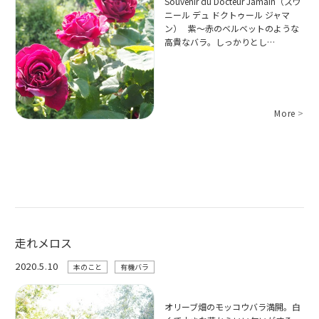
Souvenir du Docteur Jamain（スヴ
ニール デュ ドクトゥール ジャマ
ン） 紫～赤のベルベットのような
高貴なバラ。しっかりとし…
More
>
走れメロス
2020.5.10
本のこと
有機バラ
オリーブ畑のモッコウバラ満開。白