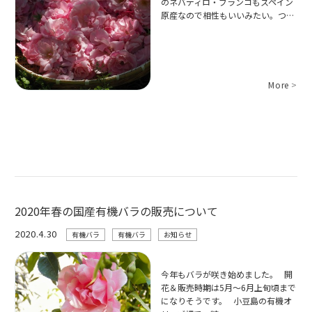
のネバディロ・ブランコもスペイン
原産なので相性もいいみたい。つ…
More
>
2020年春の国産有機バラの販売について
2020.4.30
有機バラ
有機バラ
お知らせ
今年もバラが咲き始めました。 開
花＆販売時期は5月～6月上旬頃まで
になりそうです。 小豆島の有機オ