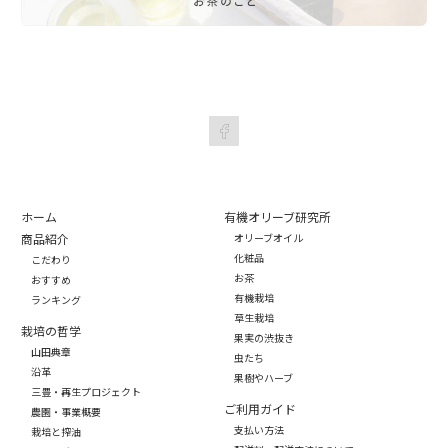
ホーム
有機オリーブ研究所
商品紹介
オリーブオイル
化粧品
こだわり
お茶
おすすめ
有機栽培
ランキング
草生栽培
栽培の哲学
果実の渋抜き
山田典章
虫たち
沿革
果樹やハーブ
三豊・再生プロジェクト
ご利用ガイド
農園・事業概要
支払い方法
栽培と搾油