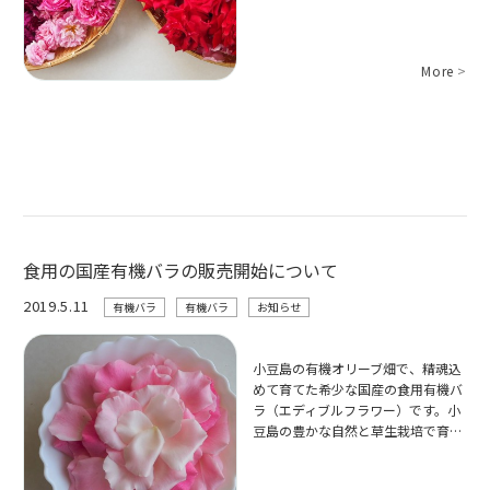
More
>
食用の国産有機バラの販売開始について
2019.5.11
有機バラ
有機バラ
お知らせ
小豆島の有機オリーブ畑で、精魂込
めて育てた希少な国産の食用有機バ
ラ（エディブルフラワー）です。小
豆島の豊かな自然と草生栽培で育…