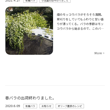
2021.4.27
有機バラ
小豆島の日々のできごと
畑のモッコウバラがそろそろ満開。
草刈りをしていてもふわりと甘い香
りが漂ってくる。バラの季節はモッ
コウバラから始まるので、このバ…
More
>
春バラの出荷終わりました。
2020.6.09
有機バラ
お知らせ
オリーブ農家のレシピ