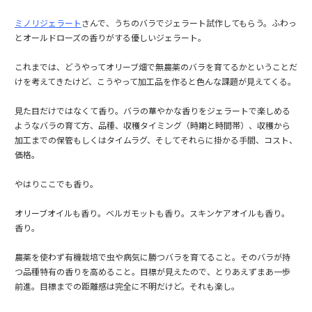
ミノリジェラート
さんで、うちのバラでジェラート試作してもらう。ふわっ
とオールドローズの香りがする優しいジェラート。
これまでは、どうやってオリーブ畑で無農薬のバラを育てるかということだ
けを考えてきたけど、こうやって加工品を作ると色んな課題が見えてくる。
見た目だけではなくて香り。バラの華やかな香りをジェラートで楽しめる
ようなバラの育て方、品種、収穫タイミング（時期と時間帯）、収穫から
加工までの保管もしくはタイムラグ、そしてそれらに掛かる手間、コスト、
価格。
やはりここでも香り。
オリーブオイルも香り。ベルガモットも香り。スキンケアオイルも香り。
香り。
農薬を使わず有機栽培で虫や病気に勝つバラを育てること。そのバラが持
つ品種特有の香りを高めること。目標が見えたので、とりあえずまあ一歩
前進。目標までの距離感は完全に不明だけど。それも楽し。