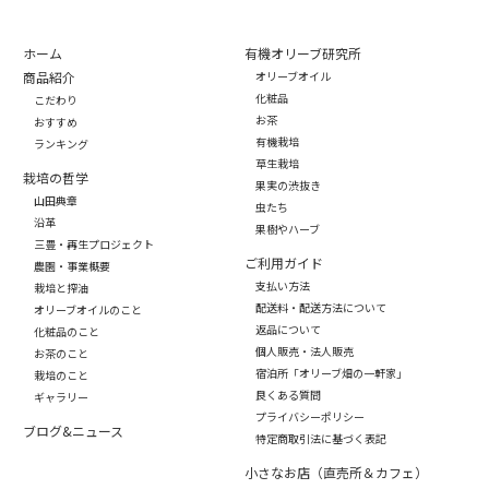
ホーム
有機オリーブ研究所
商品紹介
オリーブオイル
化粧品
こだわり
お茶
おすすめ
有機栽培
ランキング
草生栽培
栽培の哲学
果実の渋抜き
山田典章
虫たち
沿革
果樹やハーブ
三豊・再生プロジェクト
ご利用ガイド
農園・事業概要
支払い方法
栽培と搾油
配送料・配送方法について
オリーブオイルのこと
返品について
化粧品のこと
個人販売・法人販売
お茶のこと
宿泊所「オリーブ畑の一軒家」
栽培のこと
良くある質問
ギャラリー
プライバシーポリシー
ブログ&ニュース
特定商取引法に基づく表記
小さなお店（直売所＆カフェ）