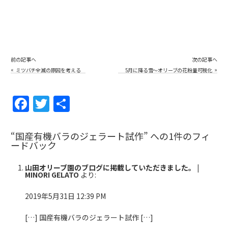
前の記事へ
次の記事へ
«
»
ミツバチ全滅の原因を考える
5月に降る雪～オリーブの花粉量可視化
動画～
F
T
共
a
w
有
c
itt
“国産有機バラのジェラート試作” への1件のフィ
ードバック
e
er
b
山田オリーブ園のブログに掲載していただきました。 |
MINORI GELATO
より:
o
o
2019年5月31日 12:39 PM
k
[…] 国産有機バラのジェラート試作 […]