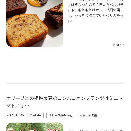
けは終わったので今日からベルガモ
ット。もともとはオリーブ畑の隅
に、ひっそり植えていたベルガモッ
ト…
More
>
オリーブとの相性最高のコンパニオンプランツはミニト
マト／手…
2021.6.26
YouTube
オリーブ畑の草花
果樹・その他