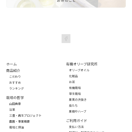
ホーム
有機オリーブ研究所
商品紹介
オリーブオイル
化粧品
こだわり
お茶
おすすめ
有機栽培
ランキング
草生栽培
栽培の哲学
果実の渋抜き
山田典章
虫たち
沿革
果樹やハーブ
三豊・再生プロジェクト
ご利用ガイド
農園・事業概要
支払い方法
栽培と搾油