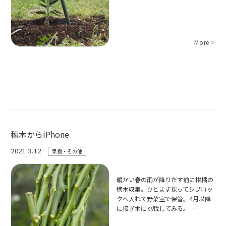
More
>
穂木からiPhone
2021.3.12
果樹・その他
暖かい春の雨が降りだす前に柑橘の
穂木収集。ひとまず採ってジブロッ
クへ入れて野菜室で保管。4月以降
に接ぎ木に挑戦してみる。 …