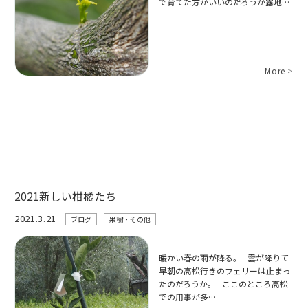
で育てた方がいいのだろうが露地…
More
>
2021新しい柑橘たち
2021.3.21
ブログ
果樹・その他
暖かい春の雨が降る。 雲が降りて
早朝の高松行きのフェリーは止まっ
たのだろうか。 ここのところ高松
での用事が多…