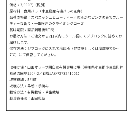
価格：3,000円（税別）
原材料：食用バラ（小豆島産有機バラの花弁）
品種の特徴：スパニッシュビューティー／柔らかなピンクの花でフルー
ティーな香り・一季咲きのクライミングローズ
賞味期限：商品到着後5日間
お届け方法：ご注文から2日以内にクール便にてジブロックに詰めてお
届けします。
保存方法：ジブロックに入れて冷暗所（野菜室もしくは冷蔵室で3〜
7℃）にて保管してください。
収穫ほ場：山田オリーブ園自家有機専用ほ場（香川県小豆郡小豆島町神
懸通流田甲1504-2／有機JAS№373241001）
収穫時期：5月頃
収穫方法：早朝・手摘み
栽培方法：有機栽培・草生栽培
栽培責任者：山田典章