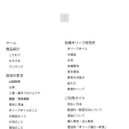
ホーム
有機オリーブ研究所
商品紹介
オリーブオイル
化粧品
こだわり
お茶
おすすめ
有機栽培
ランキング
草生栽培
栽培の哲学
果実の渋抜き
山田典章
虫たち
沿革
果樹やハーブ
三豊・再生プロジェクト
ご利用ガイド
農園・事業概要
支払い方法
栽培と搾油
配送料・配送方法について
オリーブオイルのこと
返品について
化粧品のこと
個人販売・法人販売
お茶のこと
宿泊所「オリーブ畑の一軒家」
栽培のこと