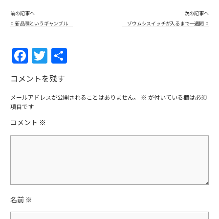
前の記事へ
次の記事へ
«
»
新品種というギャンブル
ゾウムシスイッチが入るまで一週間
F
T
共
a
w
有
コメントを残す
c
itt
e
er
メールアドレスが公開されることはありません。
※
が付いている欄は必須
項目です
b
コメント
※
o
o
k
名前
※