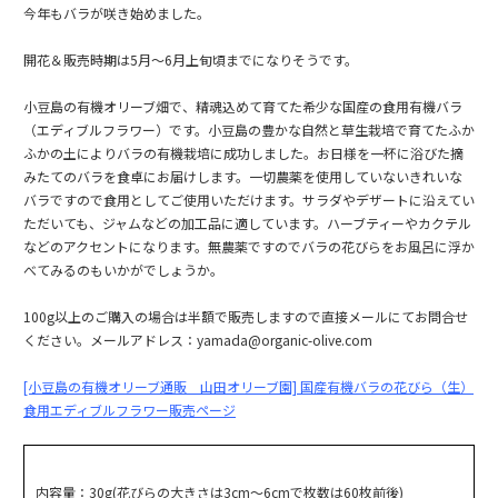
今年もバラが咲き始めました。
開花＆販売時期は5月～6月上旬頃までになりそうです。
小豆島の有機オリーブ畑で、精魂込めて育てた希少な国産の食用有機バラ
（エディブルフラワー）です。小豆島の豊かな自然と草生栽培で育てたふか
ふかの土によりバラの有機栽培に成功しました。お日様を一杯に浴びた摘
みたてのバラを食卓にお届けします。一切農薬を使用していないきれいな
バラですので食用としてご使用いただけます。サラダやデザートに沿えてい
ただいても、ジャムなどの加工品に適しています。ハーブティーやカクテル
などのアクセントになります。無農薬ですのでバラの花びらをお風呂に浮か
べてみるのもいかがでしょうか。
100g以上のご購入の場合は半額で販売しますので直接メールにてお問合せ
ください。メールアドレス：yamada@organic-olive.com
[小豆島の有機オリーブ通販 山田オリーブ園] 国産有機バラの花びら（生）
食用エディブルフラワー販売ページ
内容量：30g(花びらの大きさは3cm～6cmで枚数は60枚前後)