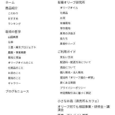
ホーム
有機オリーブ研究所
商品紹介
オリーブオイル
化粧品
こだわり
お茶
おすすめ
有機栽培
ランキング
草生栽培
栽培の哲学
果実の渋抜き
山田典章
虫たち
沿革
果樹やハーブ
三豊・再生プロジェクト
ご利用ガイド
農園・事業概要
支払い方法
栽培と搾油
配送料・配送方法について
オリーブオイルのこと
返品について
化粧品のこと
個人販売・法人販売
お茶のこと
宿泊所「オリーブ畑の一軒家」
栽培のこと
良くある質問
ギャラリー
プライバシーポリシー
ブログ&ニュース
特定商取引法に基づく表記
小さなお店（直売所＆カフェ）
オリーブ何でも相談事業・研修会・講
演会