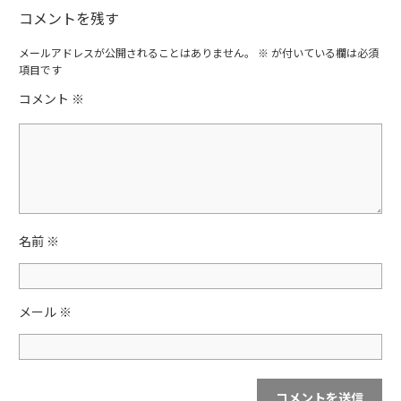
a
w
有
コメントを残す
c
itt
e
er
メールアドレスが公開されることはありません。
※
が付いている欄は必須
項目です
b
コメント
※
o
o
k
名前
※
メール
※