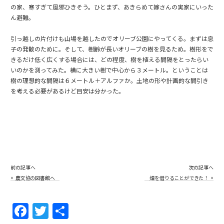
の家、寒すぎて風邪ひきそう。ひとまず、あきらめて嫁さんの実家にいった
ん避難。
引っ越しの片付けも山場を越したのでオリーブ公園にやってくる。まずは息
子の発散のために。そして、樹齢が長いオリーブの樹を見るため。樹形をで
きるだけ低く広くする場合には、どの程度、樹を植える間隔をとったらい
いのかを測ってみた。横に大きい樹で中心から３メートル。ということは
樹の理想的な間隔は６メートル＋アルファか。土地の形や計画的な間引き
を考える必要があるけど目安は分かった。
前の記事へ
次の記事へ
«
»
農文協の図書館へ
畑を借りることができた！
F
T
共