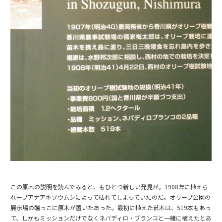
この原木の説明を読んでみると、もひとつ新しい発見が。1908年に植えら
れーブアナアキゾウムシによって枯れてしまっていたのだ。オリーブ公園の
展示場の端っこに原木が置いたあった。最初に植えた苗木は、519本もあっ
て、しかもミッションだけでなくネバディロ・ブランコと一緒に植えたとあ