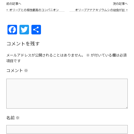
前の記事へ
次の記事へ
«
»
オリーブとの相性最高のコンパニオン
オリーブアナアキゾウムシの幼虫が出
プランツはミニトマト／手間ナシ／無
す糞を目印にしてその幼虫を生んだメ
限トマト／そのまま食べれて超甘い
スを追跡している実際の映像
F
T
共
a
w
有
コメントを残す
c
itt
e
er
メールアドレスが公開されることはありません。
※
が付いている欄は必須
項目です
b
コメント
※
o
o
k
名前
※