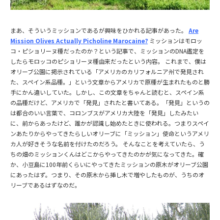
まあ、そういうミッションであるが興味をひかれる記事があった。
Are
Mission Olives Actually Picholine Marocaine?
ミッションはモロッ
コ・ピショリーヌ種だったのか？という記事で、ミッションのDNA鑑定を
したらモロッコのピショリーヌ種由来だったという内容。 これまで、僕は
オリーブ公園に掲示されている「アメリカのカリフォルニア州で発見され
た、スペイン系品種。」という文章からアメリカで原種が生まれたものと勝
手にかん違いしていた。しかし、この文章をちゃんと読むと、スペイン系
の品種だけど、アメリカで「発見」されたと書いてある。「発見」というの
は都合のいい言葉で、コロンブスがアメリカ大陸を「発見」したみたい
に、前からあったけど、誰かが認識し始めたときに使われる。つまりスペイ
ンあたりからやってきたらしいオリーブに「ミッション」使命というアメリ
カ人が好きそうな名前を付けたのだろう。 そんなことを考えていたら、う
ちの畑のミッションくんはどこからやってきたのかが気になってきた。確
か、小豆島に100年前くらいにやってきたミッションの原木がオリーブ公園
にあったはず。つまり、その原木から挿し木で増やしたものが、うちのオ
リーブであるはずなのだ。