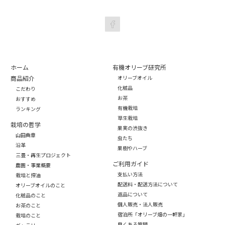
ホーム
有機オリーブ研究所
商品紹介
オリーブオイル
化粧品
こだわり
お茶
おすすめ
有機栽培
ランキング
草生栽培
栽培の哲学
果実の渋抜き
山田典章
虫たち
沿革
果樹やハーブ
三豊・再生プロジェクト
ご利用ガイド
農園・事業概要
支払い方法
栽培と搾油
配送料・配送方法について
オリーブオイルのこと
返品について
化粧品のこと
個人販売・法人販売
お茶のこと
宿泊所「オリーブ畑の一軒家」
栽培のこと
良くある質問