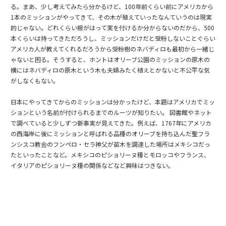
る。まあ、少し考えてみたら分かるけど、100年前くらい前にアメリカから
1本のミッションがやってきて、その木が殖えていったなんていうのは現実
的じゃない。どれくらい根がはって実を付けるか分からないのだから、500
本くらいは持ってきただろうし、ミッションだけだと受粉しないことぐらい
アメリカ人が教えてくれるだろうから受粉樹のネバディロも最初から一緒じ
ゃないと困る。そうすると、ホントはオリーブ公園のミッションの原木の
横にはネバディロの原木という木も夫婦みたく植えとかないと不公平な気
がしなくもない。
日本にやってきてからのミッションは分かったけど、本題はアメリカでミッ
ションという名前が付けられるまでのルーツが知りたい。 図書館やネット
で調べていると少しずつ新事実が見えてきた。例えば、1767年にアメリカ
の西海岸に後にミッションと呼ばれる品種のオリーブを持ち込んだ聖フラ
ンシスコ教会のフンペロ・セラ神父が苗木を調達した場所はメキシコだっ
たといったことなど。メキシコのピショリーヌ種とモロッコやフランス、
イタリアのピショリーヌ種の関係などなど興味はつきない。