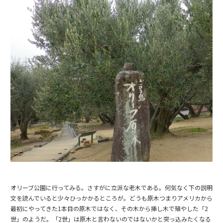
オリーブ公園に行ってみる。さすがに立派な老木である。何気なく下の説明
文を読んでいると少々ひっかかるところが。どうも原木つまりアメリカから
最初にやってきた1本目の原木ではなく、その木から挿し木で殖やした「2
世」のようだ。「2世」は原木と言わないのではないかと突っ込みたくなる