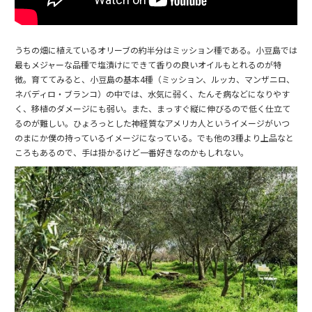
うちの畑に植えているオリーブの約半分はミッション種である。小豆島では
最もメジャーな品種で塩漬けにできて香りの良いオイルもとれるのが特
徴。育ててみると、小豆島の基本4種（ミッション、ルッカ、マンザニロ、
ネバディロ・ブランコ）の中では、水気に弱く、たんそ病などになりやす
く、移植のダメージにも弱い。また、まっすぐ縦に伸びるので低く仕立て
るのが難しい。ひょろっとした神経質なアメリカ人というイメージがいつ
のまにか僕の持っているイメージになっている。でも他の3種より上品なと
ころもあるので、手は掛かるけど一番好きなのかもしれない。