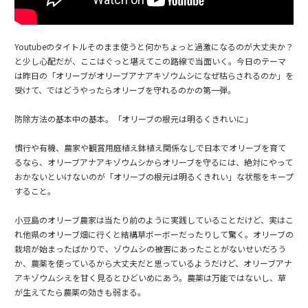
Youtubeのタイトルそのまま使うと何かちょっと過激になるのが大丈夫か？
と少し心配だが、ここはぐっと堪えてこの路線で当面いく。今日のテーマ
は昨日の「オリーブがオリーブアナアキゾウムシになぜ枯らされるのか」を
受けて、ではどうやったらオリーブを守れるのかの第一弾。
防除方法の基本中の基本。「オリーブの根元は明るくきれいに」
慣行や有機、農家や観賞用庭植え鉢植え関係なしで日本でオリーブを育て
るなら、オリーブアナアキゾウムシからオリーブを守るには、絶対にやって
おかないといけないのが「オリーブの根元は明るくきれい」な状態をキープ
すること。
小豆島のオリーブ農家は当たり前のように実践していることだけど、実はこ
れ他県のオリーブ畑に行くと結構草ボーボーだったりして驚く。オリーブの
栽培が始まったばかりで、ゾウムシの被害にあったことがないせいだろう
か、農薬を使っているから大丈夫だと思っているようだけど、オリーブアナ
アキゾウムシえを甘く見るとひどいめにあう。農薬は万能ではないし、草
が生えてたら農薬の効きも弱まる。