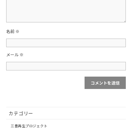
o
k
名前
※
メール
※
カテゴリー
三豊再生プロジェクト