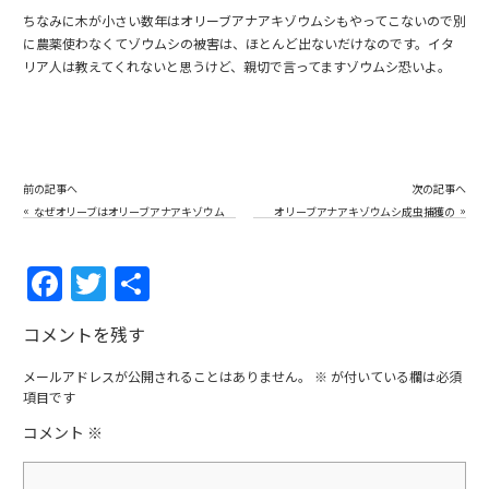
ちなみに木が小さい数年はオリーブアナアキゾウムシもやってこないので別
に農薬使わなくてゾウムシの被害は、ほとんど出ないだけなのです。イタ
リア人は教えてくれないと思うけど、親切で言ってますゾウムシ恐いよ。
前の記事へ
次の記事へ
«
»
なぜオリーブはオリーブアナアキゾウム
オリーブアナアキゾウムシ成虫捕獲の
シに枯らされるのか？
裏技／暗いところが好きな修正を利用
した捕獲方法
F
T
共
a
w
有
コメントを残す
c
itt
e
er
メールアドレスが公開されることはありません。
※
が付いている欄は必須
項目です
b
コメント
※
o