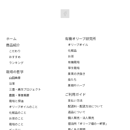
ホーム
有機オリーブ研究所
商品紹介
オリーブオイル
化粧品
こだわり
お茶
おすすめ
有機栽培
ランキング
草生栽培
栽培の哲学
果実の渋抜き
山田典章
虫たち
沿革
果樹やハーブ
三豊・再生プロジェクト
ご利用ガイド
農園・事業概要
支払い方法
栽培と搾油
配送料・配送方法について
オリーブオイルのこと
返品について
化粧品のこと
個人販売・法人販売
お茶のこと
宿泊所「オリーブ畑の一軒家」
栽培のこと
良くある質問
ギャラリー