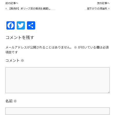
前の記事へ
次の記事へ
«
»
【販売中】オリーブ茶の販売を再開し
昼下がりの搾油所
ます。
F
T
共
a
w
有
コメントを残す
c
itt
e
er
メールアドレスが公開されることはありません。
※
が付いている欄は必須
項目です
b
コメント
※
o
o
k
名前
※