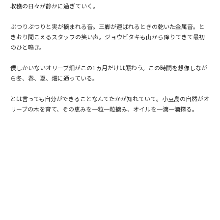
収穫の日々が静かに過ぎていく。
ぷつりぷつりと実が摘まれる音。三脚が運ばれるときの乾いた金属音。と
きおり聞こえるスタッフの笑い声。ジョウビタキも山から降りてきて最初
のひと鳴き。
僕しかいないオリーブ畑がこの1ヵ月だけは賑わう。この時間を想像しなが
ら冬、春、夏、畑に通っている。
とは言っても自分ができることなんてたかが知れていて。小豆島の自然がオ
リーブの木を育て、その恵みを一粒一粒摘み、オイルを一滴一滴搾る。