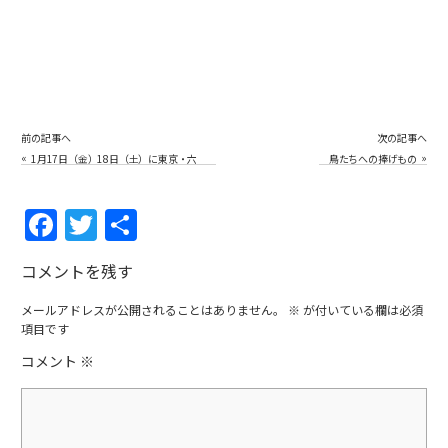
前の記事へ
次の記事へ
«
»
1月17日（金）18日（土）に東京・六
鳥たちへの捧げもの
本木ヒルズでオイルを販売します。
F
T
共
a
w
有
コメントを残す
c
itt
e
er
メールアドレスが公開されることはありません。
※
が付いている欄は必須
項目です
b
コメント
※
o
o