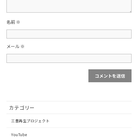
k
名前
※
メール
※
カテゴリー
三豊再生プロジェクト
YouTube