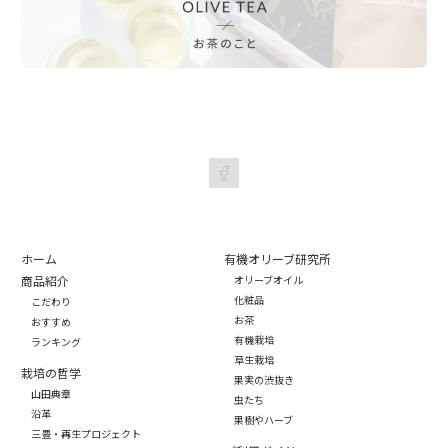
ホーム
有機オリーブ研究所
商品紹介
オリーブオイル
化粧品
こだわり
お茶
おすすめ
有機栽培
ランキング
草生栽培
栽培の哲学
果実の渋抜き
山田典章
虫たち
沿革
果樹やハーブ
三豊・再生プロジェクト