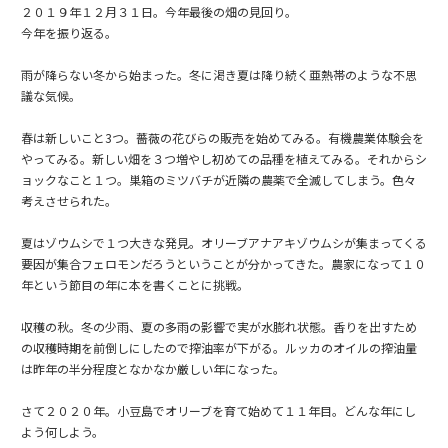
２０１９年１２月３１日。今年最後の畑の見回り。
今年を振り返る。
雨が降らない冬から始まった。冬に渇き夏は降り続く亜熱帯のような不思
議な気候。
春は新しいこと3つ。薔薇の花びらの販売を始めてみる。有機農業体験会を
やってみる。新しい畑を３つ増やし初めての品種を植えてみる。それからシ
ョックなこと１つ。巣箱のミツバチが近隣の農薬で全滅してしまう。色々
考えさせられた。
夏はゾウムシで１つ大きな発見。オリーブアナアキゾウムシが集まってくる
要因が集合フェロモンだろうということが分かってきた。農家になって１０
年という節目の年に本を書くことに挑戦。
収穫の秋。冬の少雨、夏の多雨の影響で実が水膨れ状態。香りを出すため
の収穫時期を前倒しにしたので搾油率が下がる。ルッカのオイルの搾油量
は昨年の半分程度となかなか厳しい年になった。
さて２０２０年。小豆島でオリーブを育て始めて１１年目。どんな年にし
よう何しよう。