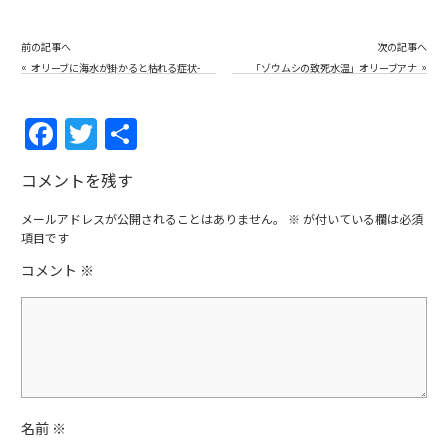
前の記事へ
次の記事へ
«
»
オリーブに海水が掛かると枯れる症状-
「ゾウムシの致死水温」オリーブアナ
オリーブの生態観察
アキゾウムシ生態実験
F
T
共
a
w
有
コメントを残す
c
itt
e
er
メールアドレスが公開されることはありません。
※
が付いている欄は必須
項目です
b
コメント
※
o
o
k
名前
※