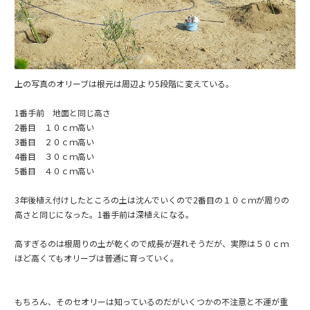
上の写真のオリーブは根元は周辺より5段階に変えている。
1番手前 地面と同じ高さ
2番目 １０ｃｍ高い
3番目 ２０ｃｍ高い
4番目 ３０ｃｍ高い
5番目 ４０ｃｍ高い
3年後植え付けしたところの土は沈んでいくので2番目の１０ｃｍが周りの
高さと同じになった。1番手前は深植えになる。
高すぎるのは根周りの土が乾くので成長が遅れそうだが、実際は５０ｃｍ
ほど高くてもオリーブは普通に育っていく。
もちろん、そのセオリーは知っているのだがいくつかの不注意と不運が重