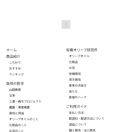
ホーム
有機オリーブ研究所
商品紹介
オリーブオイル
化粧品
こだわり
お茶
おすすめ
有機栽培
ランキング
草生栽培
栽培の哲学
果実の渋抜き
山田典章
虫たち
沿革
果樹やハーブ
三豊・再生プロジェクト
ご利用ガイド
農園・事業概要
支払い方法
栽培と搾油
配送料・配送方法について
オリーブオイルのこと
返品について
化粧品のこと
個人販売・法人販売
お茶のこと