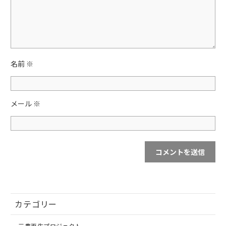
o
k
名前
※
メール
※
カテゴリー
三豊再生プロジェクト