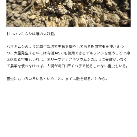
甘いハマキムシは蟻の大好物。
ハマキムシのように草生栽培で天敵を増やしてある程度害虫を押さえつ
つ、大量発生する年には有機JASでも使用できるデルフィンを使うことで抑
え込める害虫もいれば、オリーブアナアキゾウムシのように天敵がいなく
て農薬を使わなければ、人間が毎日1匹ずつ手で捕るしかない害虫もいる。
害虫にもいろいろいるということ。まずは敵を知ることから。