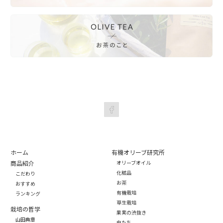
ホーム
有機オリーブ研究所
商品紹介
オリーブオイル
化粧品
こだわり
お茶
おすすめ
有機栽培
ランキング
草生栽培
栽培の哲学
果実の渋抜き
山田典章
虫たち