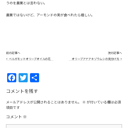
うのを農業とは言わない。
農業ではないけど、アーモンドの実が食べれたら嬉しい。
前の記事へ
次の記事へ
«
»
ベルガモットオリーブオイルの花
オリーブアナアキゾウムシの見分け方
F
T
共
a
w
有
コメントを残す
c
itt
e
er
メールアドレスが公開されることはありません。
※
が付いている欄は必須
項目です
b
コメント
※
o