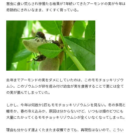
害虫に食い荒らされ惨憺たる結果が7年続いてきたアーモンドの実が今年は
奇跡的にきれいなまま、すくすく育っている。
去年までアーモンドの実をダメにしていたのは、このモモチョッキリゾウ
ムシ。このゾウムシが卵を産み付け幼虫が実を食害することで夏には全て
の実が萎んでしまっていた。
しかし、今年は何故か1匹もモモチョッキリゾウムシを見ない。冬の多雨と
暖冬か、春の冷え込みか、原因は分からないけど、いつもは畑のビワにも
大量にたかってくるモモチョッキリゾウムシが全くいなくなってしまった。
理由も分からず運よくたまたま収穫できても、再現性はないので、こうい