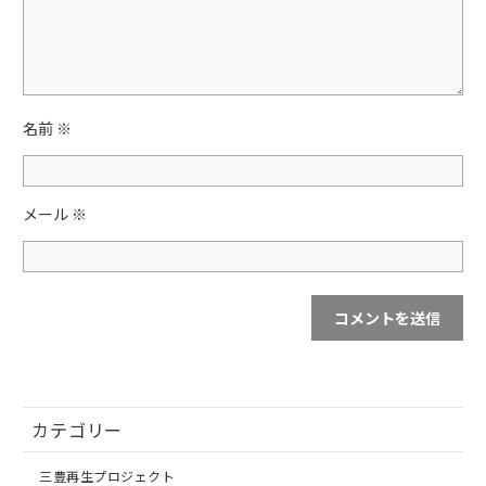
o
k
名前
※
メール
※
カテゴリー
三豊再生プロジェクト