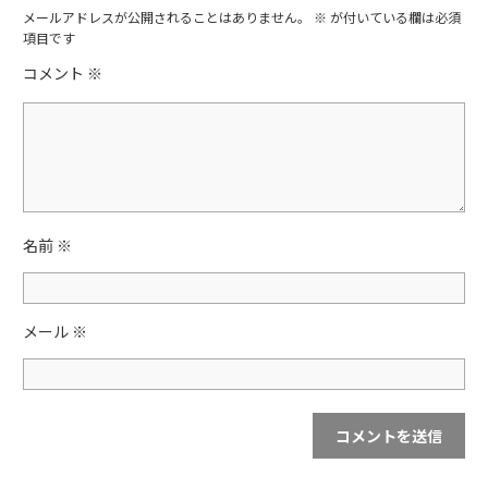
e
er
メールアドレスが公開されることはありません。
※
が付いている欄は必須
項目です
b
コメント
※
o
o
k
名前
※
メール
※