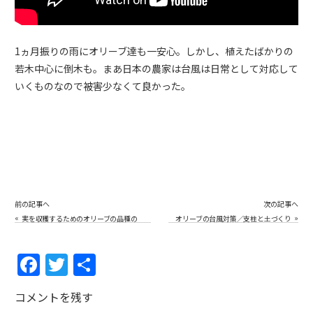
1ヵ月振りの雨にオリーブ達も一安心。しかし、植えたばかりの
若木中心に倒木も。まあ日本の農家は台風は日常として対応して
いくものなので被害少なくて良かった。
前の記事へ
次の記事へ
«
»
実を収穫するためのオリーブの品種の
オリーブの台風対策／支柱と土づくり
相性／日本の気候に合った小豆島4品種
の場合／それ以外のイタリヤやスペイ
ン品種を栽培する場合の実践的な受粉
相性の解決法
F
T
共
a
w
有
コメントを残す
c
itt