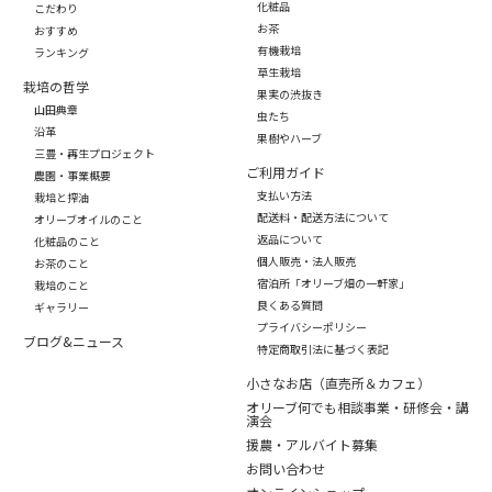
化粧品
こだわり
お茶
おすすめ
有機栽培
ランキング
草生栽培
栽培の哲学
果実の渋抜き
山田典章
虫たち
沿革
果樹やハーブ
三豊・再生プロジェクト
ご利用ガイド
農園・事業概要
支払い方法
栽培と搾油
配送料・配送方法について
オリーブオイルのこと
返品について
化粧品のこと
個人販売・法人販売
お茶のこと
宿泊所「オリーブ畑の一軒家」
栽培のこと
良くある質問
ギャラリー
プライバシーポリシー
ブログ&ニュース
特定商取引法に基づく表記
小さなお店（直売所＆カフェ）
オリーブ何でも相談事業・研修会・講
演会
援農・アルバイト募集
お問い合わせ