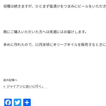
収穫は続きますが、ひとまず塩漬けをつまみにビールをいただ
既にご購入いただいた方へは来週にはお届けします。
多めに作れたので、11月末頃にオリーブオイルを販売するとき
前の記事へ
«
ジャイアンに会いに行く。
F
T
共