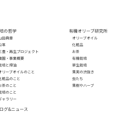
培の哲学
有機オリーブ研究所
山田典章
オリーブオイル
沿革
化粧品
三豊・再生プロジェクト
お茶
農園・事業概要
有機栽培
栽培と搾油
草生栽培
オリーブオイルのこと
果実の渋抜き
化粧品のこと
虫たち
お茶のこと
果樹やハーブ
栽培のこと
ギャラリー
ログ&ニュース