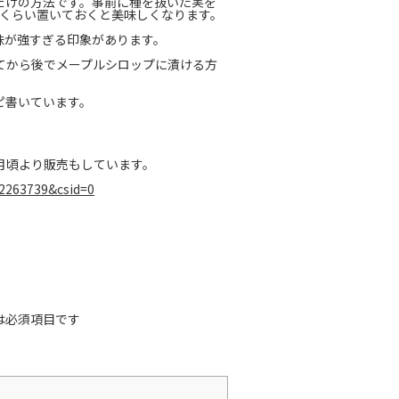
だけの方法です。事前に種を抜いた実を
年くらい置いておくと美味しくなります。
味が強すぎる印象があります。
てから後でメープルシロップに漬ける方
ピ書いています。
月頃より販売もしています。
=2263739&csid=0
は必須項目です