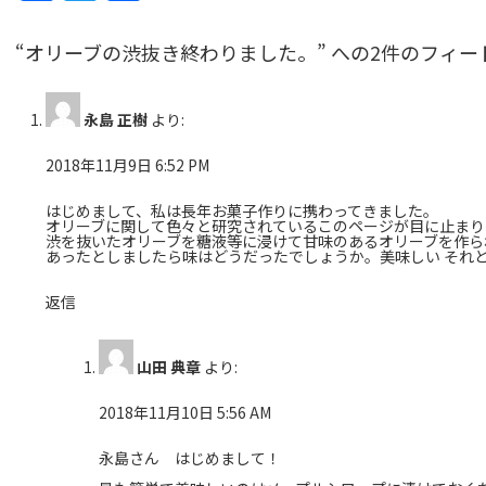
a
w
有
c
itt
“オリーブの渋抜き終わりました。” への2件のフィー
e
er
b
永島 正樹
より:
o
2018年11月9日 6:52 PM
o
はじめまして、私は長年お菓子作りに携わってきました。
k
オリーブに関して色々と研究されているこのページが目に止まり
渋を抜いたオリーブを糖液等に浸けて甘味のあるオリーブを作ら
あったとしましたら味はどうだったでしょうか。美味しい それと
返信
山田 典章
より:
2018年11月10日 5:56 AM
永島さん はじめまして！