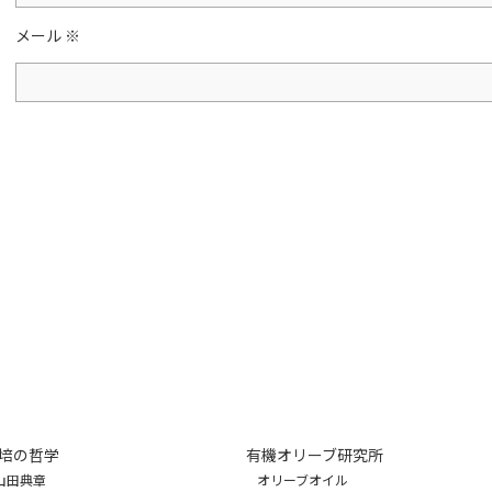
メール
※
培の哲学
有機オリーブ研究所
山田典章
オリーブオイル