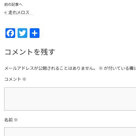
前の記事へ
«
走れメロス
F
T
共
a
w
有
c
itt
コメントを残す
e
er
メールアドレスが公開されることはありません。
b
※
が付いている欄
o
コメント
※
o
k
名前
※