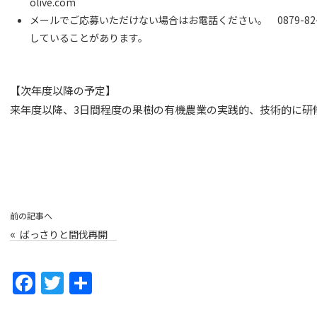
olive.com
メールでご応募いただけない場合はお電話ください。 0879-82
していることがあります。
【次年度以降の予定】
来年度以降、3日間程度の果樹の有機農業の実践的、技術的に研
前の記事へ
«
ばっさりと間伐再開
F
T
共
a
w
有