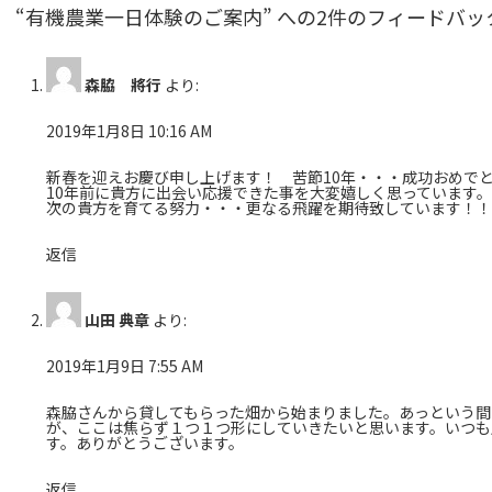
c
itt
“有機農業一日体験のご案内” への2件のフィードバッ
e
er
b
森脇 將行
より:
o
2019年1月8日 10:16 AM
o
新春を迎えお慶び申し上げます！ 苦節10年・・・成功おめで
k
10年前に貴方に出会い応援できた事を大変嬉しく思っています。
次の貴方を育てる努力・・・更なる飛躍を期待致しています！！
返信
山田 典章
より:
2019年1月9日 7:55 AM
森脇さんから貸してもらった畑から始まりました。あっという間
が、ここは焦らず１つ１つ形にしていきたいと思います。いつも
す。ありがとうございます。
返信