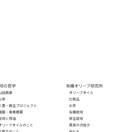
培の哲学
有機オリーブ研究所
山田典章
オリーブオイル
沿革
化粧品
三豊・再生プロジェクト
お茶
農園・事業概要
有機栽培
栽培と搾油
草生栽培
オリーブオイルのこと
果実の渋抜き
化粧品のこと
虫たち