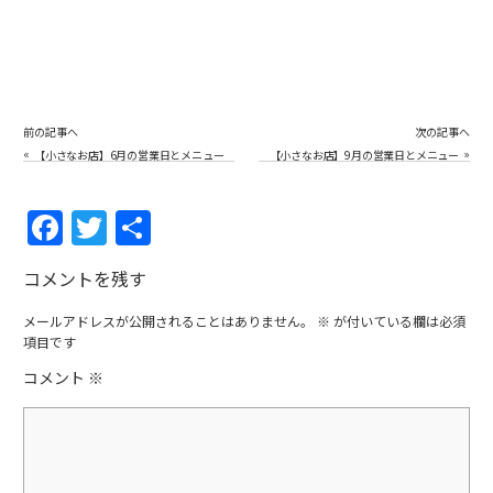
前の記事へ
次の記事へ
«
»
【小さなお店】6月の営業日とメニュー
【小さなお店】9月の営業日とメニュー
F
T
共
a
w
有
コメントを残す
c
itt
e
er
メールアドレスが公開されることはありません。
※
が付いている欄は必須
項目です
b
コメント
※
o
o
k