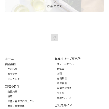
ホーム
有機オリーブ研究所
商品紹介
オリーブオイル
化粧品
こだわり
お茶
おすすめ
有機栽培
ランキング
草生栽培
栽培の哲学
果実の渋抜き
山田典章
虫たち
沿革
果樹やハーブ
三豊・再生プロジェクト
ご利用ガイド
農園・事業概要