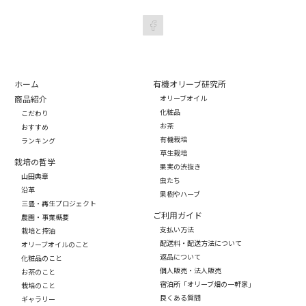
ホーム
有機オリーブ研究所
商品紹介
オリーブオイル
化粧品
こだわり
お茶
おすすめ
有機栽培
ランキング
草生栽培
栽培の哲学
果実の渋抜き
山田典章
虫たち
沿革
果樹やハーブ
三豊・再生プロジェクト
ご利用ガイド
農園・事業概要
支払い方法
栽培と搾油
配送料・配送方法について
オリーブオイルのこと
返品について
化粧品のこと
個人販売・法人販売
お茶のこと
宿泊所「オリーブ畑の一軒家」
栽培のこと
良くある質問
ギャラリー