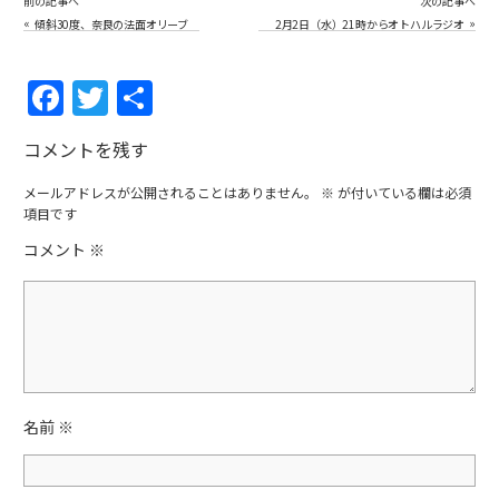
前の記事へ
次の記事へ
«
»
傾斜30度、奈良の法面オリーブ
2月2日（水）21時からオトハルラジオ
「正気の沙汰じゃない夫のオリーブ農
家になる宣言の顛末」
F
T
共
a
w
有
コメントを残す
c
itt
e
er
メールアドレスが公開されることはありません。
※
が付いている欄は必須
項目です
b
コメント
※
o
o
k
名前
※