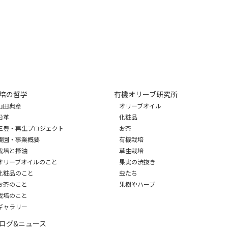
培の哲学
有機オリーブ研究所
山田典章
オリーブオイル
沿革
化粧品
三豊・再生プロジェクト
お茶
農園・事業概要
有機栽培
栽培と搾油
草生栽培
オリーブオイルのこと
果実の渋抜き
化粧品のこと
虫たち
お茶のこと
果樹やハーブ
栽培のこと
ギャラリー
ログ&ニュース