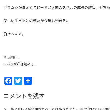
ゾウムシが増えるスピードと人間のスキルの成長の勝負。どち
美しい生き物との戦いが今年も始まる。
負けへんで。
前の記事へ
«
バラが咲き始める
F
T
共
a
w
有
c
itt
コメントを残す
e
er
メールアドレスが公開されることはありません。
※
が付いている欄