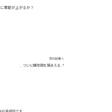
らに軍配が上がるか？
次の記事へ
»
ついに蟻地獄を捕まえる
は必須項目です