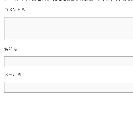
b
o
コメント
※
o
k
名前
※
メール
※