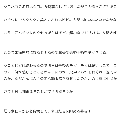
クロネコの名前はクロ。野良猫らしさも残しながら人懐っこさもあ
ハチワレでムクムクの美人の名前はビビ。人間は怖いみたいでなかな
もう１匹ハチワレのやせっぽちはチビ。超小食でガリガリ。人間大好
このまま猫屋敷になると困るので順番で去勢手術を受けさせる。
クロとビビは終わったので明日は最後のチビ。チビは聡いねこで、こ
のに、何か感じるところがあったのか、兄弟２匹がそれぞれ１週間ほ
のか、ただたんに人間の変な緊張感を察知したのか、急に家に近づか
さて明日は捕まえることができるだろうか。
畑の冬仕事がひと段落して、ネコたちを眺める暮らす。