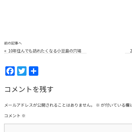
前の記事へ
«
10年住んでも訪れたくなる小豆島の穴場
スポット
F
T
共
a
w
有
c
itt
コメントを残す
e
er
メールアドレスが公開されることはありません。
b
※
が付いている欄
o
コメント
※
o