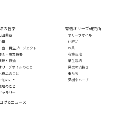
培の哲学
有機オリーブ研究所
山田典章
オリーブオイル
沿革
化粧品
三豊・再生プロジェクト
お茶
農園・事業概要
有機栽培
栽培と搾油
草生栽培
オリーブオイルのこと
果実の渋抜き
化粧品のこと
虫たち
お茶のこと
果樹やハーブ
栽培のこと
ギャラリー
ログ&ニュース