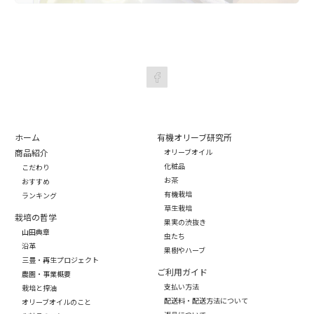
ホーム
有機オリーブ研究所
商品紹介
オリーブオイル
化粧品
こだわり
お茶
おすすめ
有機栽培
ランキング
草生栽培
栽培の哲学
果実の渋抜き
山田典章
虫たち
沿革
果樹やハーブ
三豊・再生プロジェクト
ご利用ガイド
農園・事業概要
支払い方法
栽培と搾油
配送料・配送方法について
オリーブオイルのこと