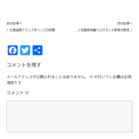
前の記事へ
次の記事へ
«
»
化粧品用ブラックオリーブの収穫
小豆島産有機ベルガモット果実の販売
について
F
T
共
a
w
有
コメントを残す
c
itt
e
er
メールアドレスが公開されることはありません。
※
が付いている欄は必須
項目です
b
コメント
※
o
o
k