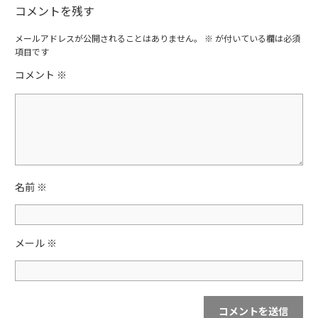
a
w
有
コメントを残す
c
itt
e
er
メールアドレスが公開されることはありません。
※
が付いている欄は必須
項目です
b
コメント
※
o
o
k
名前
※
メール
※