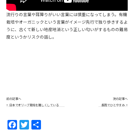
流行りの言葉や耳障りがいい言葉には慎重になってしまう。有機
栽培やオーガニックという言葉がイメージ先行で独り歩きするよ
うに、古くて新しい地産地消という正しい匂いがするものの難易
度というかリスクの話し。
前の記事へ
次の記事へ
«
»
日本でオリーブ栽培を難しくしている
長雨でひとやすみ
最大の原因／夏の雨（梅雨＆台風＆秋
雨）／田んぼに植えて枯れるオリーブ
／解決のヒントも
F
T
共