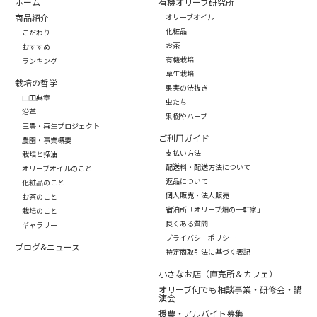
ホーム
有機オリーブ研究所
商品紹介
オリーブオイル
化粧品
こだわり
お茶
おすすめ
有機栽培
ランキング
草生栽培
栽培の哲学
果実の渋抜き
山田典章
虫たち
沿革
果樹やハーブ
三豊・再生プロジェクト
ご利用ガイド
農園・事業概要
支払い方法
栽培と搾油
配送料・配送方法について
オリーブオイルのこと
返品について
化粧品のこと
個人販売・法人販売
お茶のこと
宿泊所「オリーブ畑の一軒家」
栽培のこと
良くある質問
ギャラリー
プライバシーポリシー
ブログ&ニュース
特定商取引法に基づく表記
小さなお店（直売所＆カフェ）
オリーブ何でも相談事業・研修会・講
演会
援農・アルバイト募集