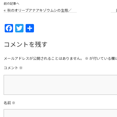
前の記事へ
«
秋のオリーブアナアキゾウムシの生態／
一年で一番ゾウムシの被害が多い季節
F
T
共
a
w
有
c
itt
コメントを残す
e
er
メールアドレスが公開されることはありません。
b
※
が付いている欄
o
コメント
※
o
k
名前
※