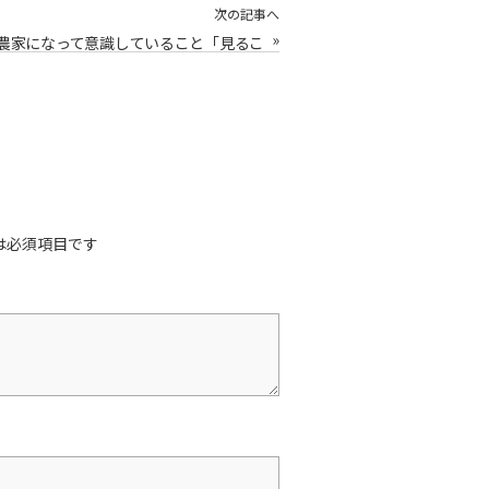
次の記事へ
»
農家になって意識していること「見るこ
と」「考えないこと」／ワクチン休暇／
小豆島オリーブ農家のひとりごと
は必須項目です