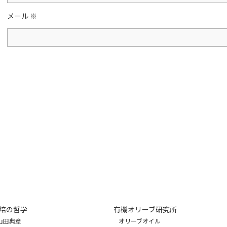
メール
※
培の哲学
有機オリーブ研究所
山田典章
オリーブオイル