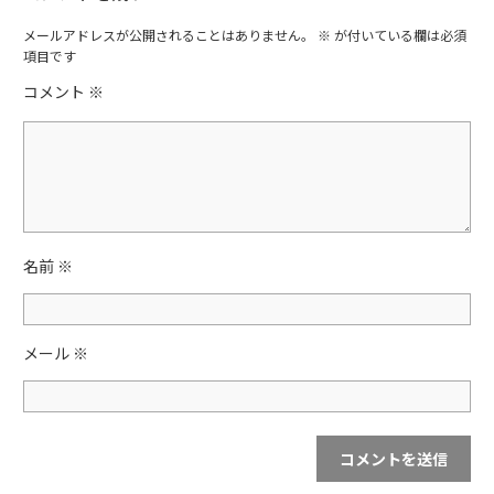
c
itt
e
er
メールアドレスが公開されることはありません。
※
が付いている欄は必須
項目です
b
コメント
※
o
o
k
名前
※
メール
※