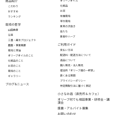
商品紹介
オリーブオイル
化粧品
こだわり
お茶
おすすめ
有機栽培
ランキング
草生栽培
栽培の哲学
果実の渋抜き
山田典章
虫たち
沿革
果樹やハーブ
三豊・再生プロジェクト
ご利用ガイド
農園・事業概要
支払い方法
栽培と搾油
配送料・配送方法について
オリーブオイルのこと
返品について
化粧品のこと
個人販売・法人販売
お茶のこと
宿泊所「オリーブ畑の一軒家」
栽培のこと
良くある質問
ギャラリー
プライバシーポリシー
ブログ&ニュース
特定商取引法に基づく表記
小さなお店（直売所＆カフェ）
オリーブ何でも相談事業・研修会・講
演会
援農・アルバイト募集
お問い合わせ