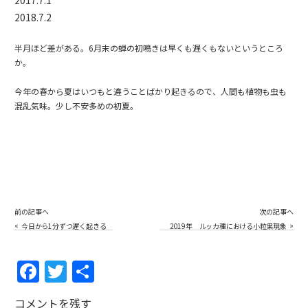
2017.7.1
2018.7.2
半月ほど差がある。6月末の蝉の初鳴きは早くも遅くもないというところ
か。
今年の春から夏はいつもと違うことばかり起きるので、人間も植物も虫も
混乱気味。少し不安多めの初夏。
前の記事へ
次の記事へ
«
»
今日から1分ずつ遅く起きる
2019年 ルッカ種における小粒果現象
の発生について
F
T
共
a
w
有
コメントを残す