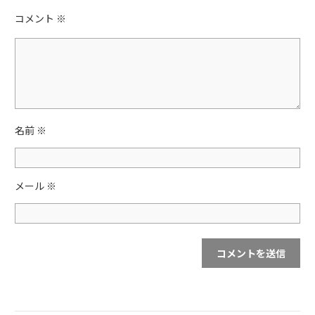
b
コメント
※
o
o
k
名前
※
メール
※