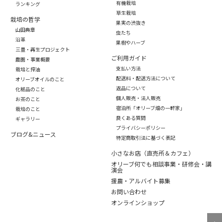
有機栽培
ランキング
草生栽培
栽培の哲学
果実の渋抜き
山田典章
虫たち
沿革
果樹やハーブ
三豊・再生プロジェクト
ご利用ガイド
農園・事業概要
支払い方法
栽培と搾油
配送料・配送方法について
オリーブオイルのこと
返品について
化粧品のこと
個人販売・法人販売
お茶のこと
宿泊所「オリーブ畑の一軒家」
栽培のこと
良くある質問
ギャラリー
プライバシーポリシー
ブログ&ニュース
特定商取引法に基づく表記
小さなお店（直売所＆カフェ）
オリーブ何でも相談事業・研修会・講
演会
援農・アルバイト募集
お問い合わせ
オンラインショップ