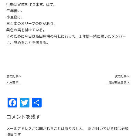
行動は実体を作り出す。はず。
三年後に、
小豆島に、
三百本のオリーブの樹があり、
紫色の実を付けている。
そのために今日は高田馬場の会社に行って、１年間一緒に働いたメンバー
に、辞めることを伝える。
前の記事へ
次の記事へ
«
»
水天宮
海が見える家
F
T
共
a
w
有
コメントを残す
c
itt
e
er
メールアドレスが公開されることはありません。
※
が付いている欄は必須
項目です