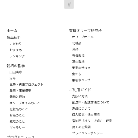
ホーム
有機オリーブ研究所
商品紹介
オリーブオイル
化粧品
こだわり
お茶
おすすめ
有機栽培
ランキング
草生栽培
栽培の哲学
果実の渋抜き
山田典章
虫たち
沿革
果樹やハーブ
三豊・再生プロジェクト
ご利用ガイド
農園・事業概要
支払い方法
栽培と搾油
配送料・配送方法について
オリーブオイルのこと
返品について
化粧品のこと
個人販売・法人販売
お茶のこと
宿泊所「オリーブ畑の一軒家」
栽培のこと
良くある質問
ギャラリー
プライバシーポリシー
ブログ&ニュース