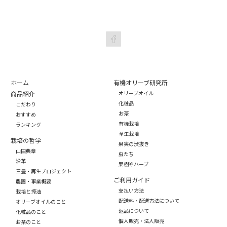
ホーム
有機オリーブ研究所
商品紹介
オリーブオイル
化粧品
こだわり
お茶
おすすめ
有機栽培
ランキング
草生栽培
栽培の哲学
果実の渋抜き
山田典章
虫たち
沿革
果樹やハーブ
三豊・再生プロジェクト
ご利用ガイド
農園・事業概要
支払い方法
栽培と搾油
配送料・配送方法について
オリーブオイルのこと
返品について
化粧品のこと
個人販売・法人販売
お茶のこと